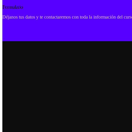
Formulario
Déjanos tus datos y te contactaremos con toda la información del curso
Impulsamos talento con formación técnica sólida y visión global para 