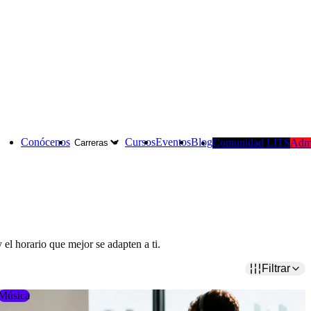
Conócenos
Cursos
Eventos
Blog
Comunidad LITS
Adm
Carreras
 el horario que mejor se adapten a ti.
Filtrar
Música